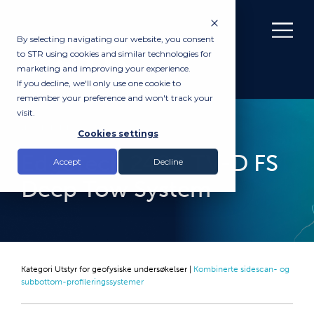
By selecting navigating our website, you consent
to STR using cookies and similar technologies for
marketing and improving your experience.
If you decline, we'll only use one cookie to
remember your preference and won't track your
visit.
UTLEIE
Cookies settings
EdgeTech 2400 TV-D FS
Accept
Decline
Deep Tow System
Kategori
Utstyr for geofysiske undersøkelser
|
Kombinerte sidescan- og
subbottom-profileringssystemer