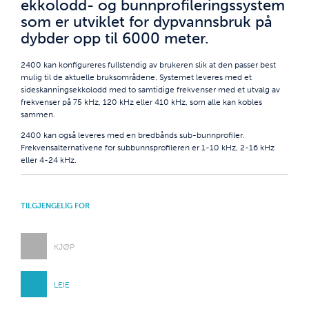
ekkolodd- og bunnprofileringssystem
som er utviklet for dypvannsbruk på
dybder opp til 6000 meter.
2400 kan konfigureres fullstendig av brukeren slik at den passer best
mulig til de aktuelle bruksområdene. Systemet leveres med et
sideskanningsekkolodd med to samtidige frekvenser med et utvalg av
frekvenser på 75 kHz, 120 kHz eller 410 kHz, som alle kan kobles
sammen.
2400 kan også leveres med en bredbånds sub-bunnprofiler.
Frekvensalternativene for subbunnsprofileren er 1-10 kHz, 2-16 kHz
eller 4-24 kHz.
TILGJENGELIG FOR
KJØP
LEIE