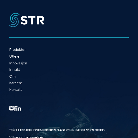
Produkter
Utleie
Innovasjon
Innsikt
Om
Karriere
Kontakt
Vilkår og betingelser Personvernerklæring ©2026 av STR. Alle rettigheter forbeholdt.
Vilkår og betingelser