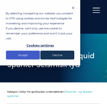
By selecting navigating our website, you consent
to STR using cookies and similar technologies for
marketing and improving your experience.
If you decline, we'll only use one cookie to
remember your preference and won't track your
visit.
UTLEIE
Cookies settings
Applied Acoustics Squid
Accept
Decline
Sparker Seismisk lyd
Kategori
Utstyr for geofysiske undersøkelser
|
Boomer- og Sparker-
systemer