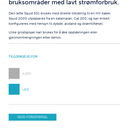
bruksområder med lavt strømforbruk.
Den lette Squid 501 brukes med direkte tilkobling til en HV-kabel.
Squid 2000 utplasseres fra en katamaran, Cat 200, og kan enkelt
konfigureres med hensyn til dybde, avstand og strømtilførsel.
Ulike gnistspisser kan brukes for å øke oppløsningen eller
gjennomtrengningen etter behov.
TILGJENGELIG FOR
KJØP
LEIE
SEND FORESPØRSEL