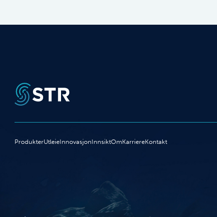
Produkter
Utleie
Innovasjon
Innsikt
Om
Karriere
Kontakt