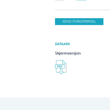
SEND FORESPØRSEL
DATAARK
Skjermversjon