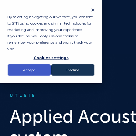
By selecting navigating our website, you consent
to STR using cookies and similar technologies for
marketing and improving your experience.
If you decline, we'll only use one cookie to
remember your preference and won't track your
visit.
Cookies settings
Accept
Decline
UTLEIE
Applied Acoust