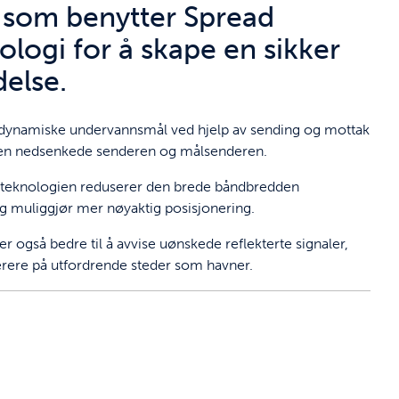
) som benytter Spread
logi for å skape en sikker
delse.
dynamiske undervannsmål ved hjelp av sending og mottak
den nedsenkede senderen og målsenderen.
teknologien reduserer den brede båndbredden
og muliggjør mer nøyaktig posisjonering.
 også bedre til å avvise uønskede reflekterte signaler,
erere på utfordrende steder som havner.