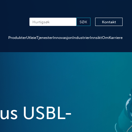
Kontakt
Produkter
Utleie
Tjenester
Innovasjon
Industrier
Innsikt
Om
Karriere
xus USBL-