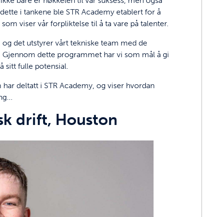
e ikke bare er nøkkelen til vår suksess, men også
dette i tankene ble STR Academy etablert for å
om viser vår forpliktelse til å ta vare på talenter.
og det utstyrer vårt tekniske team med de
n. Gjennom dette programmet har vi som mål å gi
itt fulle potensial.
om har deltatt i STR Academy, og viser hvordan
g...
sk drift, Houston