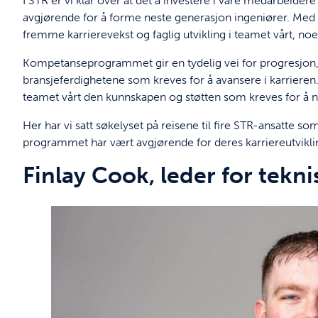
I STR er vi klar over at det å investere i våre medarbeider
avgjørende for å forme neste generasjon ingeniører. Med 
fremme karrierevekst og faglig utvikling i teamet vårt, noe s
Kompetanseprogrammet gir en tydelig vei for progresjon, 
bransjeferdighetene som kreves for å avansere i karriere
teamet vårt den kunnskapen og støtten som kreves for å nå s
Her har vi satt søkelyset på reisene til fire STR-ansatte s
programmet har vært avgjørende for deres karriereutviklin
Finlay Cook, leder for tekni