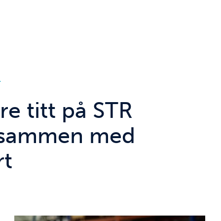
4
e titt på STR
 sammen med
rt