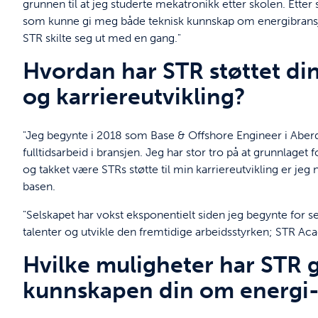
grunnen til at jeg studerte mekatronikk etter skolen. Etter
som kunne gi meg både teknisk kunnskap om energibransjen
STR skilte seg ut med en gang."
Hvordan har STR støttet di
og karriereutvikling?
"Jeg begynte i 2018 som Base & Offshore Engineer i Aberd
fulltidsarbeid i bransjen. Jeg har stor tro på at grunnlaget
og takket være STRs støtte til min karriereutvikling er je
basen.
"Selskapet har vokst eksponentielt siden jeg begynte for sek
talenter og utvikle den fremtidige arbeidsstyrken; STR Aca
Hvilke muligheter har STR gi
kunnskapen din om energi-