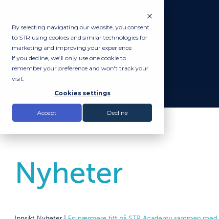
By selecting navigating our website, you consent
to STR using cookies and similar technologies for
marketing and improving your experience.
If you decline, we'll only use one cookie to
remember your preference and won't track your
visit.
Cookies settings
Accept
Decline
Nyheter
Innsikt
Nyheter
|
En nærmere titt på STR Academy sammen med 