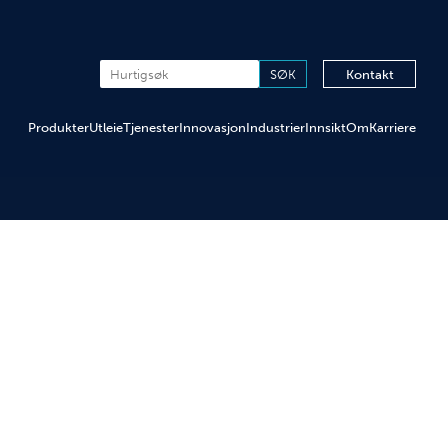
Kontakt
Produkter
Utleie
Tjenester
Innovasjon
Industrier
Innsikt
Om
Karriere