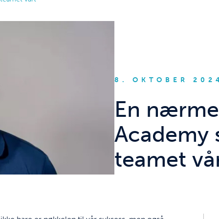
8. OKTOBER 202
En nærmer
Academy
teamet vå