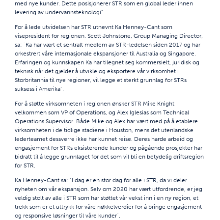
med nye kunder. Dette posisjonerer STR som en global leder innen
levering av undervannsteknologi".
For å lede utvidelsen har STR utnevnt Ka Henney-Cant som
visepresident for regionen. Scott Johnstone, Group Managing Director,
sa: "Ka har vært et sentralt medlem av STR-ledelsen siden 2017 og har
orkestrert våre internasjonale ekspansjoner til Australia og Singapore.
Erfaringen og kunnskapen Ka har tilegnet seg kommersielt, juridisk og
teknisk når det gjelder å utvikle og eksportere vår virksomhet i
Storbritannia til nye regioner, vil legge et sterkt grunnlag for STRs
suksess i Amerika".
For å støtte virksomheten i regionen ønsker STR Mike Knight
velkommen som VP of Operations, og Alex Iglesias som Technical
Operations Supervisor. Både Mike og Alex har vært med på å etablere
virksomheten i de tidlige stadiene i Houston, mens det utenlandske
lederteamet dessverre ikke har kunnet reise. Deres harde arbeid og
engasjement for STRs eksisterende kunder og pågående prosjekter har
bidratt til å legge grunnlaget for det som vil bli en betydelig driftsregion
for STR.
Ka Henney-Cant sa: "I dag er en stor dag for alle i STR, da vi deler
nyheten om vår ekspansjon. Selv om 2020 har vært utfordrende, er jeg
veldig stolt av alle i STR som har støttet vår vekst inn i en ny region, et
trekk som er et uttrykk for våre nøkkelverdier for å bringe engasjement
og responsive løsninger til våre kunder".