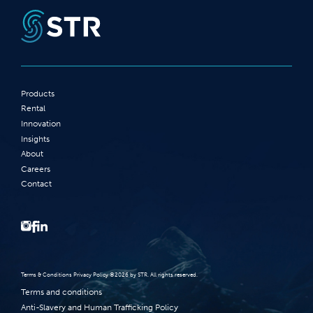
Products
Rental
Innovation
Insights
About
Careers
Contact
Terms‭ ‬&‭ ‬Conditions Privacy Policy‭ ‬©2026 ‬by STR‭. ‬All rights reserved‭.‬
Terms and conditions
Anti-Slavery and Human Trafficking Policy