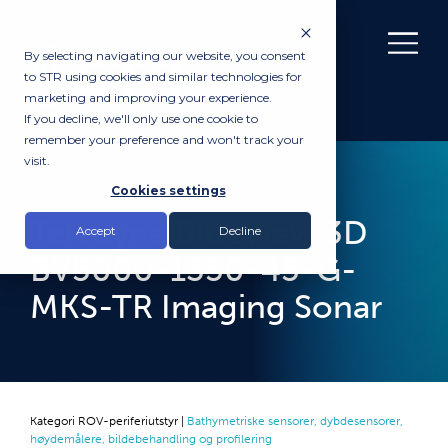
By selecting navigating our website, you consent
to STR using cookies and similar technologies for
marketing and improving your experience.
If you decline, we'll only use one cookie to
remember your preference and won't track your
visit.
UTLEIE
Cookies settings
Teledyne BlueView 3D
Accept
Decline
BV5000-1350-45-G-
MKS-TR Imaging Sonar
Kategori
ROV-periferiutstyr
|
Bathymetriske sensorer, dybdesensorer,
høydemålere, bildebehandling og profilering