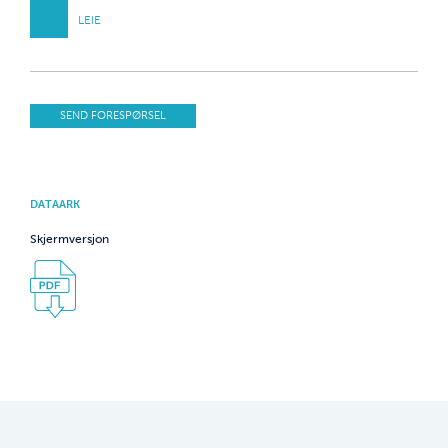
LEIE
SEND FORESPØRSEL
DATAARK
Skjermversjon