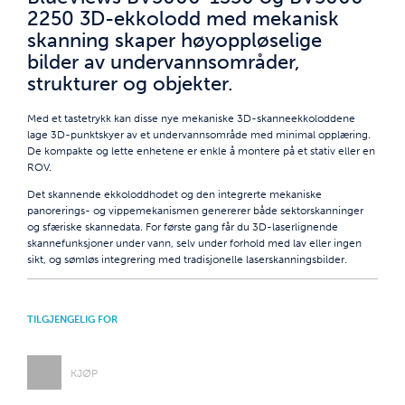
2250 3D-ekkolodd med mekanisk
skanning skaper høyoppløselige
bilder av undervannsområder,
strukturer og objekter.
Med et tastetrykk kan disse nye mekaniske 3D-skanneekkoloddene
lage 3D-punktskyer av et undervannsområde med minimal opplæring.
De kompakte og lette enhetene er enkle å montere på et stativ eller en
ROV.
Det skannende ekkoloddhodet og den integrerte mekaniske
panorerings- og vippemekanismen genererer både sektorskanninger
og sfæriske skannedata. For første gang får du 3D-laserlignende
skannefunksjoner under vann, selv under forhold med lav eller ingen
sikt, og sømløs integrering med tradisjonelle laserskanningsbilder.
TILGJENGELIG FOR
KJØP