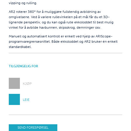
vipping og rulling.
AR2 roterer 360° for å muliggjøre fullstendig avbildning av
omgivelsene. Ved å variere rullevinkelen på et mål får du et 3D-
lignende perspektiv, og du kan også rulle ekkoloddet til best mulig
vinkel for å avbilde havbunnen, skipsskrog, demninger osv.
Manuell og automatisert kontroll er enkelt ved hjelp av ARIScope-
programvaregrensesnittet. Både ekkoloddet og AR2 bruker én enkelt
standardkabel.
TILGJENGELIG FOR
KJØP
LEIE
SEND FORESPØRSEL