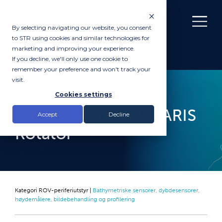
By selecting navigating our website, you consent
to STR using cookies and similar technologies for
marketing and improving your experience.
If you decline, we'll only use one cookie to
remember your preference and won't track your
visit.
UTLEIE
Cookies settings
Sound Metrics AR2 ARIS
Accept
Decline
Rotator
Kategori
ROV-periferiutstyr
|
Bathymetriske sensorer, dybdesensorer,
høydemålere, bildebehandling og profilering