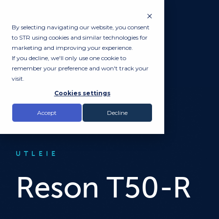
By selecting navigating our website, you consent
to STR using cookies and similar technologies for
marketing and improving your experience.
If you decline, we'll only use one cookie to
remember your preference and won't track your
visit.
Cookies settings
Accept
Decline
UTLEIE
Reson T50-R