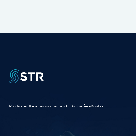
Produkter
Utleie
Innovasjon
Innsikt
Om
Karriere
Kontakt