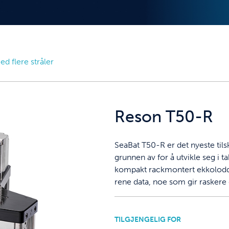
d flere stråler
Reson T50-R
SeaBat T50-R er det nyeste tilsk
grunnen av for å utvikle seg i
kompakt rackmontert ekkolodd
rene data, noe som gir raskere 
TILGJENGELIG FOR