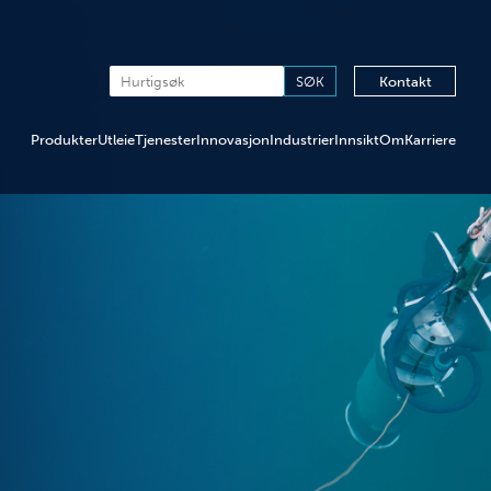
Kontakt
Produkter
Utleie
Tjenester
Innovasjon
Industrier
Innsikt
Om
Karriere