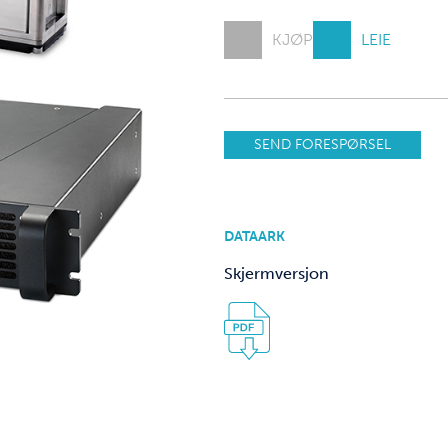
KJØP
LEIE
SEND FORESPØRSEL
DATAARK
Skjermversjon