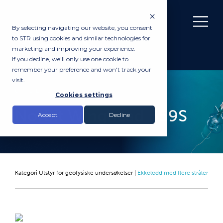
By selecting navigating our website, you consent
to STR using cookies and similar technologies for
marketing and improving your experience.
If you decline, we'll only use one cookie to
remember your preference and won't track your
visit.
UTLEIE
Cookies settings
Norbit Winghead B59S
Accept
Decline
Kategori
Utstyr for geofysiske undersøkelser
|
Ekkolodd med flere stråler