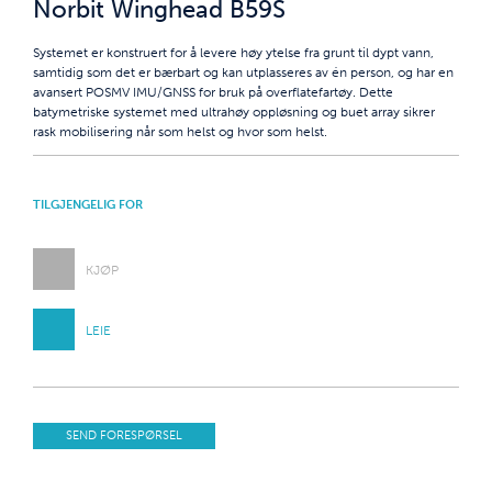
Norbit Winghead B59S
Systemet er konstruert for å levere høy ytelse fra grunt til dypt vann,
samtidig som det er bærbart og kan utplasseres av én person, og har en
avansert POSMV IMU/GNSS for bruk på overflatefartøy. Dette
batymetriske systemet med ultrahøy oppløsning og buet array sikrer
rask mobilisering når som helst og hvor som helst.
TILGJENGELIG FOR
KJØP
LEIE
SEND FORESPØRSEL