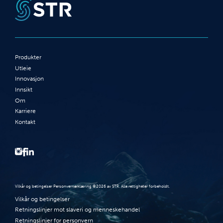
Produkter
Utleie
Innovasjon
Innsikt
Om
Karriere
Kontakt
Vilkår og betingelser Personvernerklæring ©2026 av STR. Alle rettigheter forbeholdt.
Vilkår og betingelser
Retningslinjer mot slaveri og menneskehandel
Retningslinjer for personvern