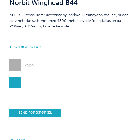
Norbit Winghead B44
NORBIT introduserer det første sylindriske, ultrahøyoppløselige, buede
batymetriske systemet med 4500 meters dybde for installasjon på
ROV-er, AUV-er og tauede farkoster.
TILGJENGELIG FOR
KJØP
LEIE
SEND FORESPØRSEL