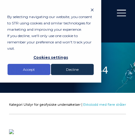
By selecting navigating our website, you consent
to STR using cookies and similar technologies for
marketing and improving your experience.
If you decline, we'll only use one cookie to
remember your preference and won't track your
visit.
UTLEIE
Cookies settings
Norbit Winghead B44
Accept
Decline
Kategori
Utstyr for geofysiske undersøkelser
|
Ekkolodd med flere stråler