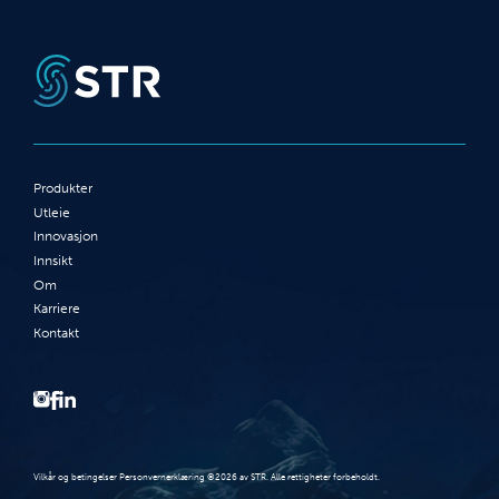
Produkter
Utleie
Innovasjon
Innsikt
Om
Karriere
Kontakt
Vilkår og betingelser Personvernerklæring ©2026 av STR. Alle rettigheter forbeholdt.