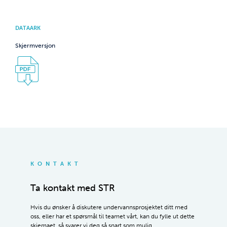
DATAARK
Skjermversjon
KONTAKT
Ta kontakt med STR
Hvis du ønsker å diskutere undervannsprosjektet ditt med
oss, eller har et spørsmål til teamet vårt, kan du fylle ut dette
skjemaet, så svarer vi deg så snart som mulig.