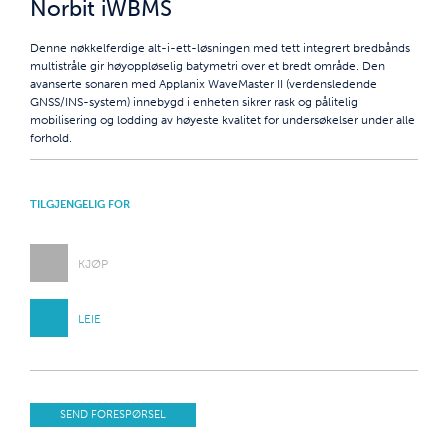
Norbit iWBMS
Denne nøkkelferdige alt-i-ett-løsningen med tett integrert bredbånds
multistråle gir høyoppløselig batymetri over et bredt område. Den
avanserte sonaren med Applanix WaveMaster II (verdensledende
GNSS/INS-system) innebygd i enheten sikrer rask og pålitelig
mobilisering og lodding av høyeste kvalitet for undersøkelser under alle
forhold.
TILGJENGELIG FOR
KJØP
LEIE
SEND FORESPØRSEL