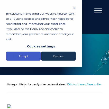
By selecting navigating our website, you consent
to STR using cookies and similar technologies for
marketing and improving your experience.
If you decline, we'll only use one cookie to
remember your preference and won't track your
visit.
UTLEIE
Cookies settings
Norbit iWBMS
Accept
Decline
Kategori
Utstyr for geofysiske undersøkelser
|
Ekkolodd med flere stråler