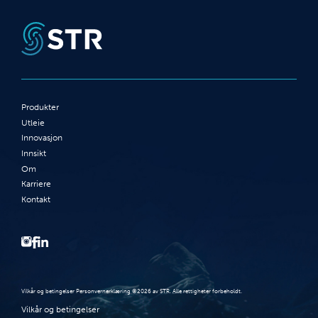
Produkter
Utleie
Innovasjon
Innsikt
Om
Karriere
Kontakt
Vilkår og betingelser Personvernerklæring ©2026 av STR. Alle rettigheter forbeholdt.
Vilkår og betingelser