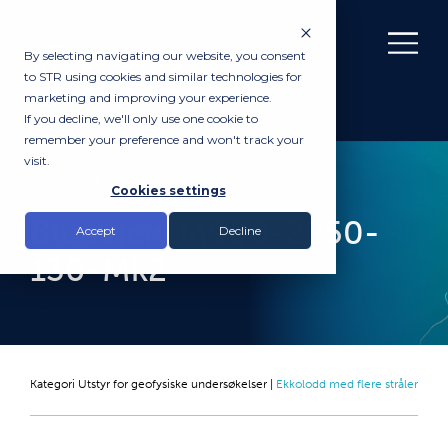
By selecting navigating our website, you consent
to STR using cookies and similar technologies for
marketing and improving your experience.
If you decline, we'll only use one cookie to
remember your preference and won't track your
visit.
UTLEIE
Cookies settings
BlueView M900-2250-
Accept
Decline
130-Mk2
Kategori
Utstyr for geofysiske undersøkelser
|
Ekkolodd med flere stråler