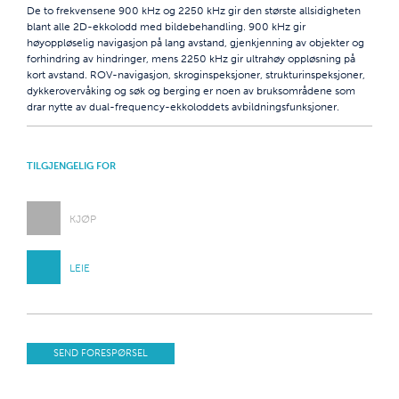
De to frekvensene 900 kHz og 2250 kHz gir den største allsidigheten
blant alle 2D-ekkolodd med bildebehandling. 900 kHz gir
høyoppløselig navigasjon på lang avstand, gjenkjenning av objekter og
forhindring av hindringer, mens 2250 kHz gir ultrahøy oppløsning på
kort avstand. ROV-navigasjon, skroginspeksjoner, strukturinspeksjoner,
dykkerovervåking og søk og berging er noen av bruksområdene som
drar nytte av dual-frequency-ekkoloddets avbildningsfunksjoner.
TILGJENGELIG FOR
KJØP
LEIE
SEND FORESPØRSEL